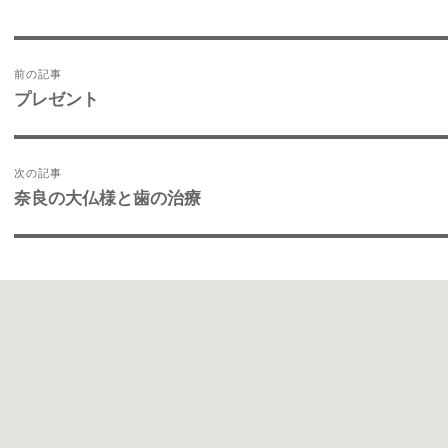
投
稿
前の記事
ナ
プレゼント
前
ビ
の
ゲ
投
ー
稿:
次の記事
シ
奈良の大仏様と歯の治療
ョ
次
ン
の
投
稿: