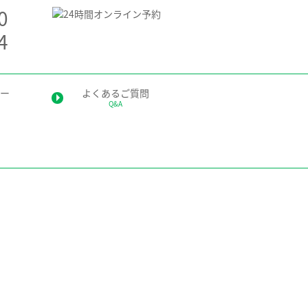
0
4
ー
よくあるご質問
Q&A
療
療（歯周内科治療）
プラント
グ