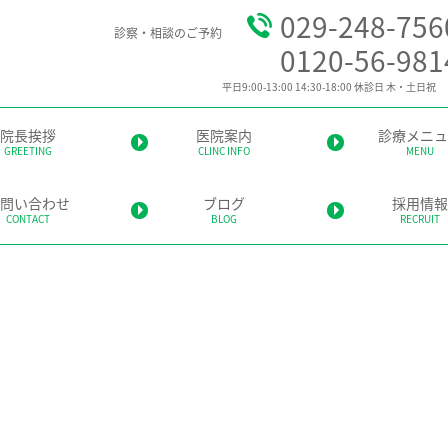
029-248-756
診察・相談のご予約
0120-56-981
平日9:00-13:00 14:30-18:00 休診日 木・土日祝
院長挨拶
医院案内
診療メニュ
GREETING
CLINC INFO
MENU
一般歯科
問い合わせ
ブログ
採用情報
CONTACT
BLOG
RECRUIT
セラミック治
審美歯科
歯周病除菌治
矯正歯科
入れ歯・イン
訪問歯科
ホワイトニン