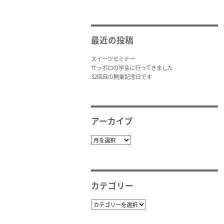
最近の投稿
スイーツセミナー
サッポロの学会に行ってきました
32回目の開業記念日です
アーカイブ
ア
ー
カ
イ
ブ
カテゴリー
カ
テ
ゴ