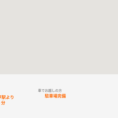
車でお越しの方
駐車場完備
戸駅より
５分