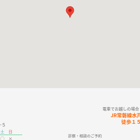
電車でお越しの場合
JR常磐線水
徒歩１
−５
金
土
日
診察・相談のご予約
 ◯ ×