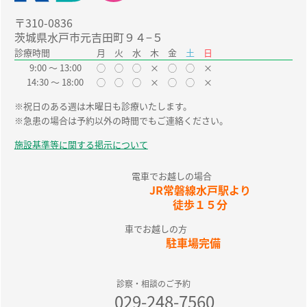
〒310-0836
茨城県水戸市元吉田町９４−５
診療時間
月 火 水 木 金
土
日
9:00 〜 13:00
◯ ◯ ◯ × ◯ ◯ ×
14:30 〜 18:00
◯ ◯ ◯ × ◯ ◯ ×
※祝日のある週は木曜日も診療いたします。
※急患の場合は予約以外の時間でもご連絡ください。
施設基準等に関する掲示について
電車でお越しの場合
JR常磐線水戸駅より
徒歩１５分
車でお越しの方
駐車場完備
診察・相談のご予約
029-248-7560