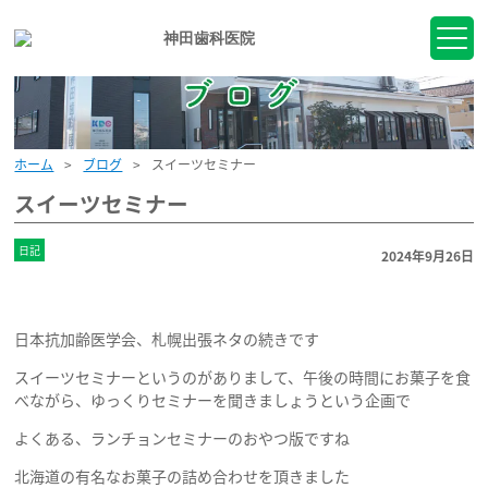
トップ
院長挨拶
ホーム
ブログ
スイーツセミナー
医院案内
スイーツセミナー
よくあるご質問
日記
2024年9月26日
アクセス
日本抗加齢医学会、札幌出張ネタの続きです
お問い合わせ
スイーツセミナーというのがありまして、午後の時間にお菓子を食
べながら、ゆっくりセミナーを聞きましょうという企画で
ブログ
よくある、ランチョンセミナーのおやつ版ですね
採用情報
北海道の有名なお菓子の詰め合わせを頂きました