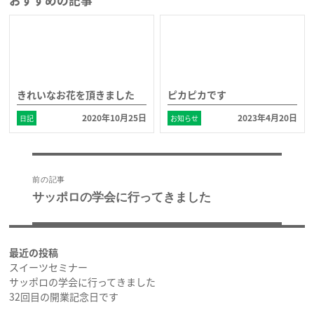
おすすめの記事
きれいなお花を頂きました
ピカピカです
2020年10月25日
2023年4月20日
日記
お知らせ
投
稿
前の記事
ナ
サッポロの学会に行ってきました
前
ビ
の
ゲ
投
ー
稿:
シ
最近の投稿
ョ
スイーツセミナー
ン
サッポロの学会に行ってきました
32回目の開業記念日です