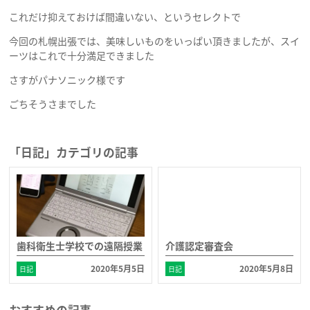
これだけ抑えておけば間違いない、というセレクトで
診療メニュー
今回の札幌出張では、美味しいものをいっぱい頂きましたが、スイ
一般歯科
セラミック治療
ーツはこれで十分満足できました
矯正歯科
審美歯科
さすがパナソニック様です
歯周病除菌治療
ごちそうさまでした
訪問歯科
（歯周内科治療）
入れ歯
ホワイトニング
「日記」カテゴリの記事
インプラント
睡眠時無呼吸症候群
歯科衛生士学校での遠隔授業
介護認定審査会
2020年5月5日
2020年5月8日
日記
日記