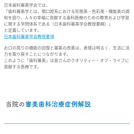
日本歯科審美学会では、
「歯科審美学とは、顎口腔系における形態美・色彩美・機能美の調
診療メニュー
和を図り、人々の幸福に貢献する歯科医療のための教育および学習
一般歯科
セラミック治療
に関する学問体系である（日本歯科審美学会教授要綱）」
と定義しています。
矯正歯科
審美歯科
日本歯科審美学会教授要項
歯周病除菌治療
訪問歯科
お口の周りの機能の回復と審美の改善は、表情は明るく、生活に活
（歯周内科治療）
力を取り戻すことにつながります。
入れ歯
このように「歯科審美」は皆さんのクオリティー・オブ・ライフに
ホワイトニング
インプラント
貢献する医療です。
睡眠時無呼吸症候群
当院の
審美歯科治療症例解説