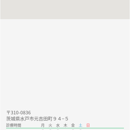
〒310-0836
茨城県水戸市元吉田町９４−５
診療時間
月 火 水 木 金
土
日