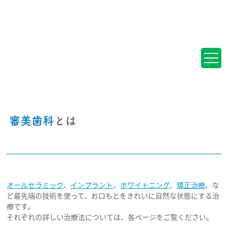
トップ
院長挨拶
医院案内
よくあるご質問
審美歯科
とは
アクセス
お問い合わせ
オールセラミック
、
インプラント
、
ホワイトニング
、
矯正治療
、な
ブログ
ど最先端の技術を使って、お口もとをきれいに自然な状態にする治
療です。
採用情報
それぞれの詳しい治療法については、各ページをご覧ください。